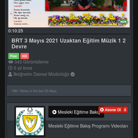
0:10:25
BRT 3 Mayıs 2021 Uzaktan Eğitim Müzik 1 2
Devre
Free
HD
343 Görüntüleme
5 yıl önce
İlköğretim Dairesi Müdürlüğü
1961 Views in the last 30 days
Abone Ol
0
Mesleki Eğitime Bakış
Mesleki Eğitime Bakış Programı Videoları