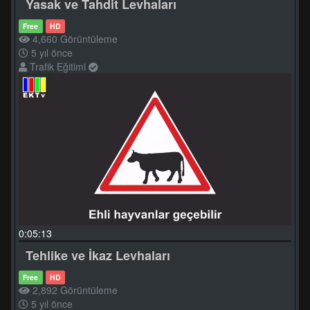
Yasak ve Tahdit Levhaları
Free
HD
4,660 Görüntüleme
5 yıl önce
Trafik Eğitimi
0:05:13
Tehlike ve İkaz Levhaları
Free
HD
2,892 Görüntüleme
5 yıl önce