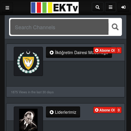
Abone Ol
1
İlköğretim Dairesi Müdürlüğü
1875 Views in the last 30 days
Abone Ol
0
Liderlerimiz