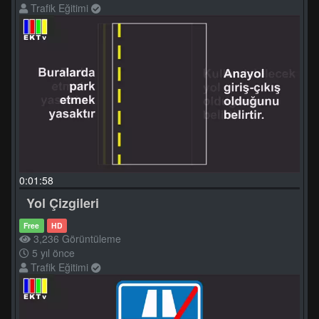
Trafik Eğitimi
0:01:58
Yol Çizgileri
Free
HD
3,236 Görüntüleme
5 yıl önce
Trafik Eğitimi