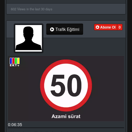
602 Views in the last 30 days
Abone Ol
0
Trafik Eğitimi
0:06:35