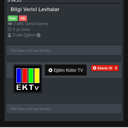
Bilgi Verici Levhalar
Free
HD
2,886 Görüntüleme
5 yıl önce
Trafik Eğitimi
512 Views in the last 30 days
Abone Ol
0
Eğitim Kültür TV
394 Views in the last 30 days