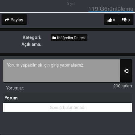
5 yıl
119
Görüntüleme
Paylaş
0
0
Kategori:
İlköğretim Dairesi
Açıklama:
200 kalan
Yorumlar:
Yorum
Sonuç bulunamadı