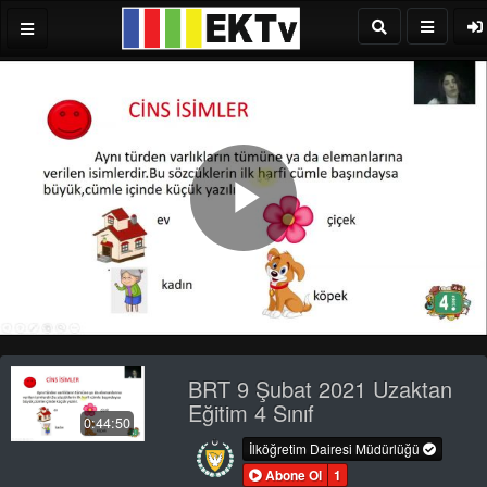
Play
Video
BRT 9 Şubat 2021 Uzaktan
Eğitim 4 Sınıf
0:44:50
İlköğretim Dairesi Müdürlüğü
Abone Ol
1