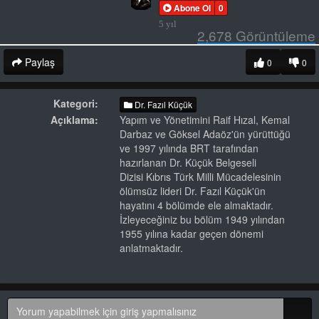
Abone Ol
0
5 yıl
2,678
Görüntüleme
Paylaş
0
0
Kategori:
Dr. Fazıl Küçük
Açıklama:
Yapım ve Yönetimini Raif Hızal, Kemal
Darbaz ve Göksel Adaöz'ün yürüttüğü
ve 1997 yılında BRT tarafından
hazırlanan Dr. Küçük Belgeseli
Dizisi Kıbrıs Türk Milli Mücadelesinin
ölümsüz lideri Dr. Fazıl Küçük'ün
hayatını 4 bölümde ele almaktadır.
İzleyeceğiniz bu bölüm 1949 yılından
1955 yılına kadar geçen dönemi
anlatmaktadır.