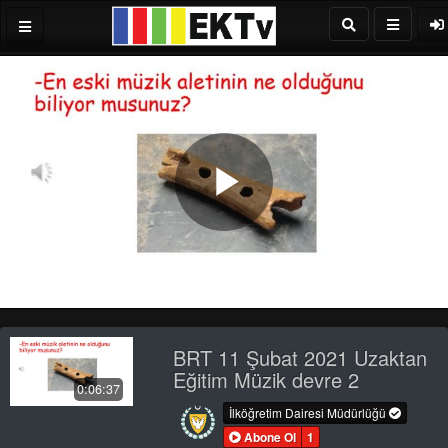
Play
Video
BRT 11 Şubat 2021 Uzaktan
Eğitim Müzik devre 2
0:06:37
İlköğretim Dairesi Müdürlüğü
Abone Ol
1