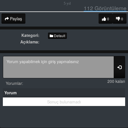
5 yıl
112
Görüntüleme
Paylaş
0
0
Kategori:
Default
Açıklama:
200 kalan
Yorumlar:
Yorum
Sonuç bulunamadı