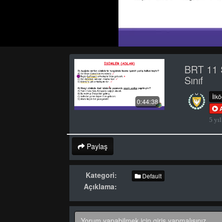
BRT 11 
Sınıf
İlk
0:44:38
5 yıl
Paylaş
Kategori:
Default
Açıklama: