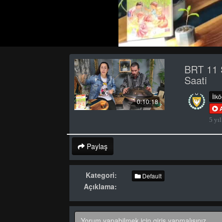
BRT 11 
Saati
İlk
0:10:18
5 yıl
Paylaş
Kategori:
Default
Açıklama: