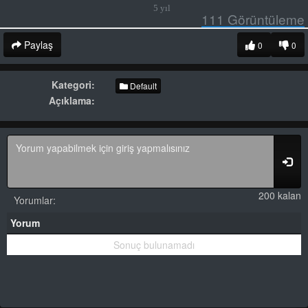
5 yıl
111
Görüntüleme
Paylaş
0
0
Kategori:
Default
Açıklama:
200 kalan
Yorumlar:
Yorum
Sonuç bulunamadı