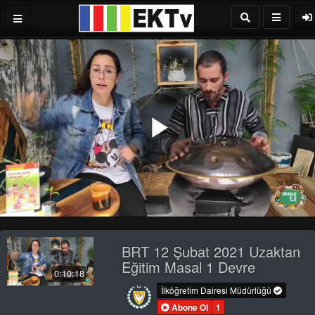
Play
Video
BRT 12 Şubat 2021 Uzaktan
Eğitim Masal 1 Devre
0:10:18
İlköğretim Dairesi Müdürlüğü
Abone Ol
1