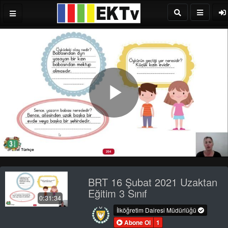
Play
Video
BRT 16 Şubat 2021 Uzaktan
Eğitim 3 Sınıf
0:31:34
İlköğretim Dairesi Müdürlüğü
Abone Ol
1