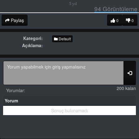
5 yıl
94
Görüntüleme
Paylaş
0
0
Kategori:
Default
Açıklama:
200 kalan
Yorumlar:
Yorum
Sonuç bulunamadı