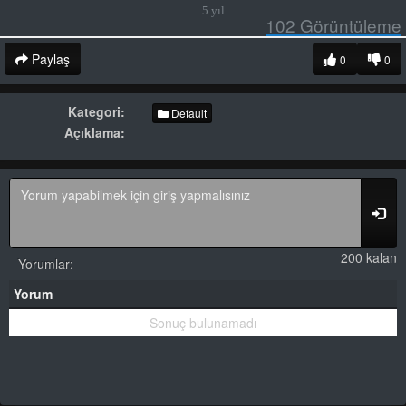
5 yıl
102
Görüntüleme
Paylaş
0
0
Kategori:
Default
Açıklama:
200 kalan
Yorumlar:
Yorum
Sonuç bulunamadı