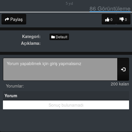
5 yıl
86
Görüntüleme
Paylaş
0
0
Kategori:
Default
Açıklama:
200 kalan
Yorumlar:
Yorum
Sonuç bulunamadı