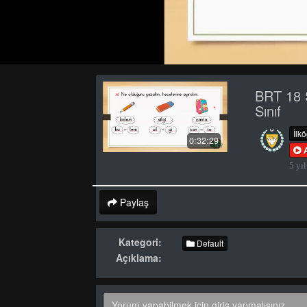
BRT 18 
Sınıf
İlk
0:32:29
5 yıl
Paylaş
Kategori:
Default
Açıklama: