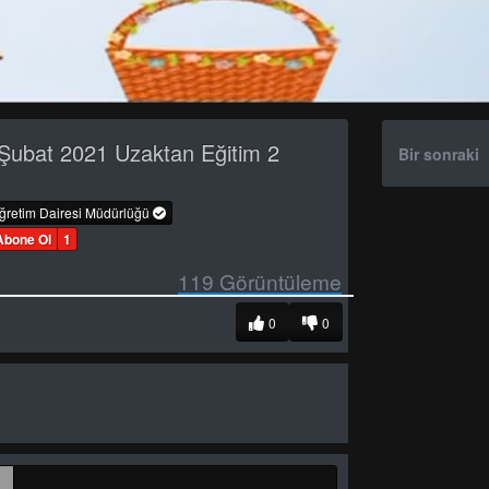
Şubat 2021 Uzaktan Eğitim 2
Bir sonraki
öğretim Dairesi Müdürlüğü
Abone Ol
1
119
Görüntüleme
0
0