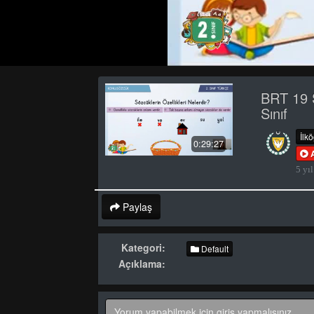
BRT 19 
Sınıf
İlk
0:29:27
5 yıl
Paylaş
Kategori:
Default
Açıklama: