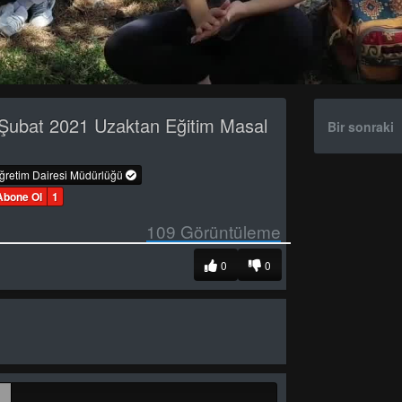
Şubat 2021 Uzaktan Eğitim Masal
Bir sonraki
öğretim Dairesi Müdürlüğü
Abone Ol
1
109
Görüntüleme
0
0