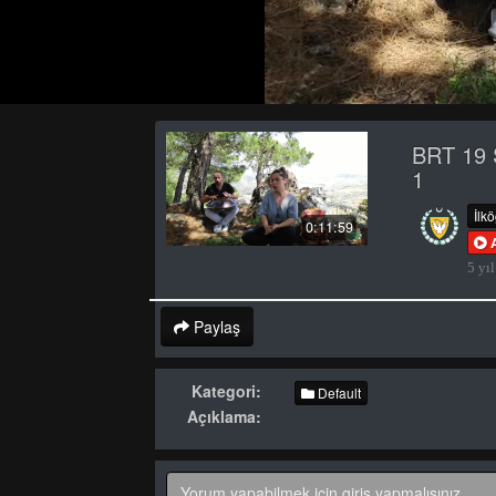
BRT 19 
1
İlk
0:11:59
5 yıl
Paylaş
Kategori:
Default
Açıklama: