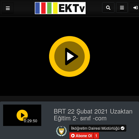
Play
Video
BRT 22 Şubat 2021 Uzaktan
Eğitim 2- sınıf -com
0:29:50
İlköğretim Dairesi Müdürlüğü
Abone Ol
1