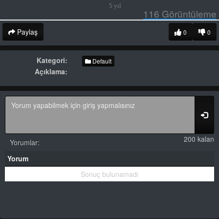
5 yıl
116
Görüntüleme
Paylaş
0
0
Kategori:
Default
Açıklama:
200 kalan
Yorumlar:
Yorum
Sonuç bulunamadı