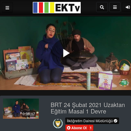
Play
Video
BRT 24 Şubat 2021 Uzaktan
Eğitim Masal 1 Devre
0:08:17
İlköğretim Dairesi Müdürlüğü
Abone Ol
1