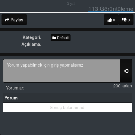
5 yıl
113
Görüntüleme
Paylaş
0
0
Kategori:
Default
Açıklama:
200 kalan
Yorumlar:
Yorum
Sonuç bulunamadı