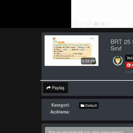
BRT 25 
Sınıf
İlk
0:33:49
5 yıl
Paylaş
Kategori:
Default
Açıklama: