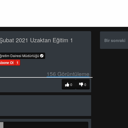
Şubat 2021 Uzaktan Eğitim 1
Bir sonraki
öğretim Dairesi Müdürlüğü
Abone Ol
1
156
Görüntüleme
0
0