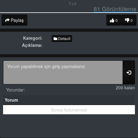
5 yıl
81
Görüntüleme
Paylaş
0
0
Kategori:
Default
Açıklama:
200 kalan
Yorumlar:
Yorum
Sonuç bulunamadı