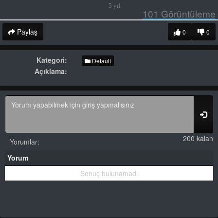
5 yıl
101
Görüntüleme
Paylaş
0
0
Kategori:
Default
Açıklama:
200 kalan
Yorumlar:
Yorum
Sonuç bulunamadı