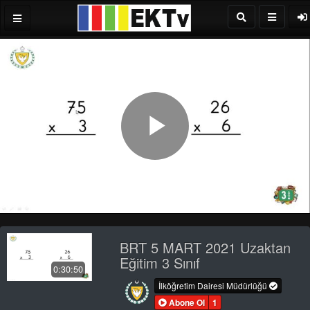
Play
Video
BRT 5 MART 2021 Uzaktan
Eğitim 3 Sınıf
0:30:50
İlköğretim Dairesi Müdürlüğü
Abone Ol
1