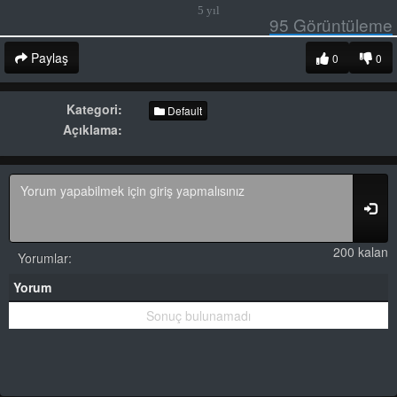
5 yıl
95
Görüntüleme
Paylaş
0
0
Kategori:
Default
Açıklama:
200 kalan
Yorumlar:
Yorum
Sonuç bulunamadı