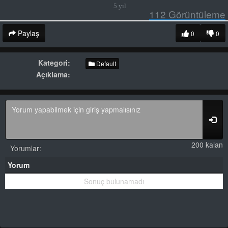
5 yıl
112
Görüntüleme
Paylaş
0
0
Kategori:
Default
Açıklama:
200 kalan
Yorumlar:
Yorum
Sonuç bulunamadı