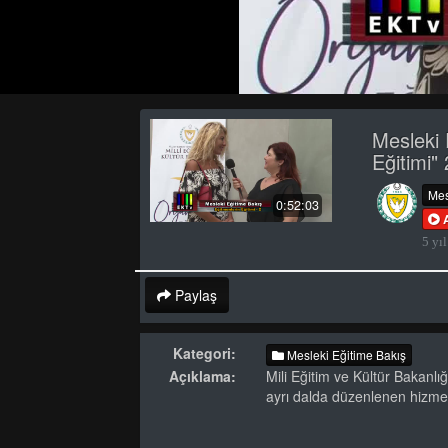
Mesleki 
Eğitimi"
Mes
0:52:03
5 yıl
Paylaş
Kategori:
Mesleki Eğitime Bakış
Açıklama:
Mili Eğitim ve Kültür Bakanlığı
ayrı dalda düzenlenen hizmet