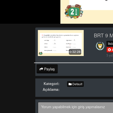
BRT 9 M
İlk
0:32:28
5 yıl
Paylaş
Kategori:
Default
Açıklama: