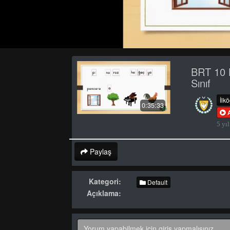
BRT 10 
Sınıf
İlk
0:35:33
5 yıl
Paylaş
Kategori:
Default
Açıklama: