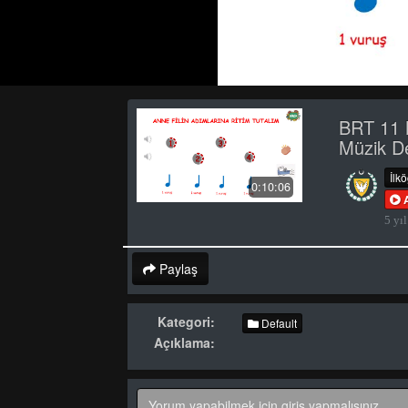
BRT 11 
Müzik D
İlk
0:10:06
5 yıl
Paylaş
Kategori:
Default
Açıklama: