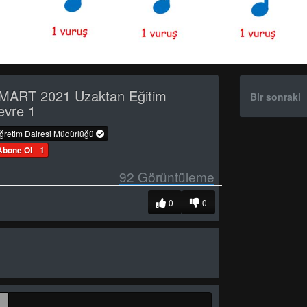
MART 2021 Uzaktan Eğitim
Bir sonraki
evre 1
öğretim Dairesi Müdürlüğü
Abone Ol
1
92
Görüntüleme
0
0