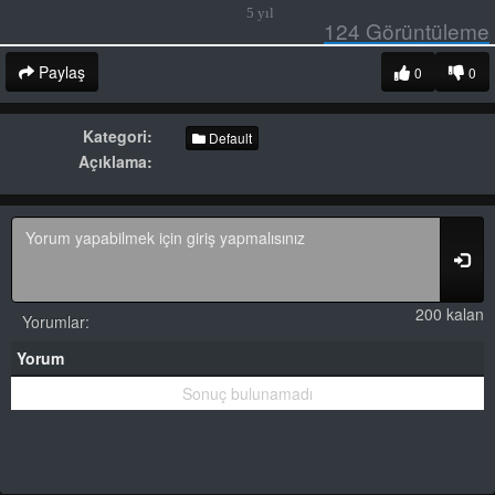
5 yıl
124
Görüntüleme
Paylaş
0
0
Kategori:
Default
Açıklama:
200 kalan
Yorumlar:
Yorum
Sonuç bulunamadı