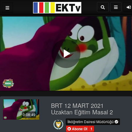
Play
Video
BRT 12 MART 2021
Uzaktan Eğitim Masal 2
0:08:49
İlköğretim Dairesi Müdürlüğü
Abone Ol
1