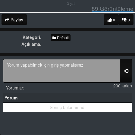
5 yıl
89
Görüntüleme
Paylaş
0
0
Kategori:
Default
Açıklama:
200 kalan
Yorumlar:
Yorum
Sonuç bulunamadı