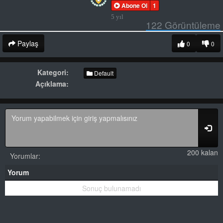
Abone Ol
1
5 yıl
122
Görüntüleme
Paylaş
0
0
Kategori:
Default
Açıklama:
200 kalan
Yorumlar:
Yorum
Sonuç bulunamadı