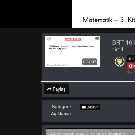
BRT 16 
Sınıf
İlk
0:31:37
5 yıl
Paylaş
Kategori:
Default
Açıklama: