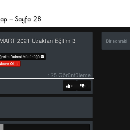
MART 2021 Uzaktan Eğitim 3
Bir sonraki
öğretim Dairesi Müdürlüğü
Abone Ol
1
125
Görüntüleme
0
0