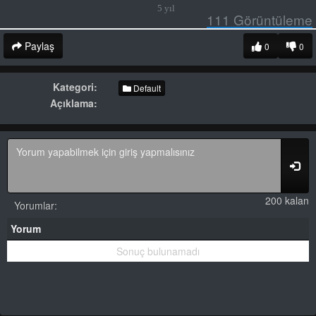
5 yıl
111
Görüntüleme
Paylaş
0
0
Kategori:
Default
Açıklama:
200 kalan
Yorumlar:
Yorum
Sonuç bulunamadı