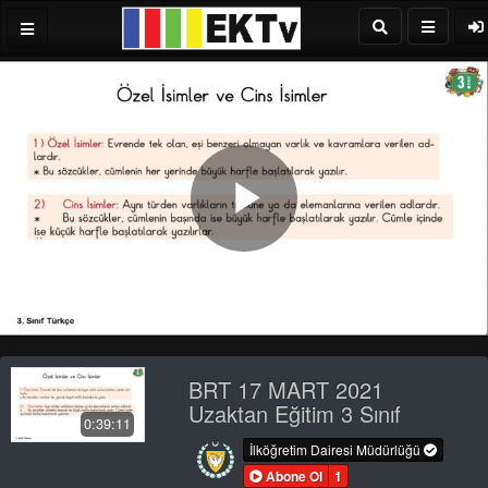
Play
Video
BRT 17 MART 2021
Uzaktan Eğitim 3 Sınıf
0:39:11
İlköğretim Dairesi Müdürlüğü
Abone Ol
1