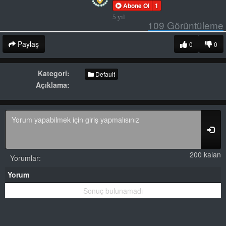
Abone Ol
1
5 yıl
109
Görüntüleme
Paylaş
0
0
Kategori:
Default
Açıklama:
200 kalan
Yorumlar:
Yorum
Sonuç bulunamadı