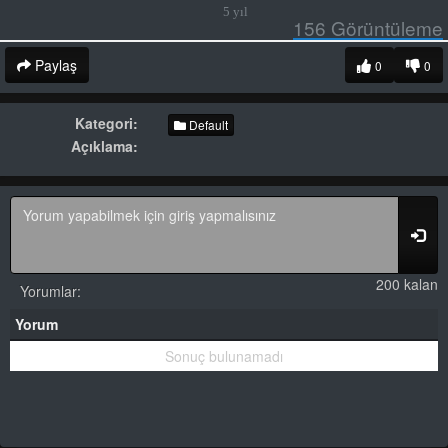
5 yıl
156
Görüntüleme
Paylaş
0
0
Kategori:
Default
Açıklama:
200 kalan
Yorumlar:
Yorum
Sonuç bulunamadı