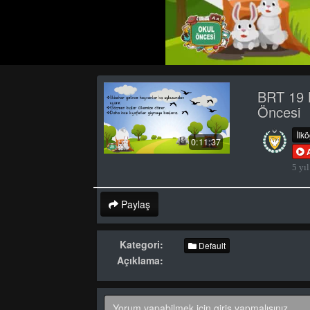
BRT 19 
Öncesi
İlk
0:11:37
5 yıl
Paylaş
Kategori:
Default
Açıklama: