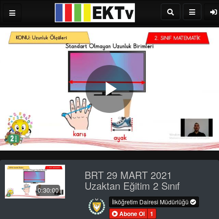
Play
Video
BRT 29 MART 2021
Uzaktan Eğitim 2 Sınıf
0:30:00
İlköğretim Dairesi Müdürlüğü
Abone Ol
1