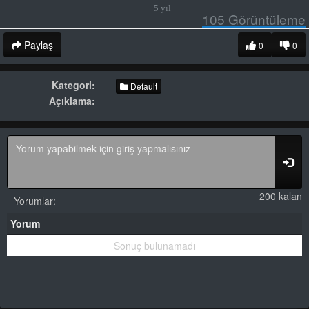
5 yıl
105
Görüntüleme
Paylaş
0
0
Kategori:
Default
Açıklama:
200 kalan
Yorumlar:
Yorum
Sonuç bulunamadı