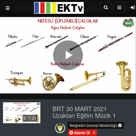
Play
Video
BRT 30 MART 2021
Uzaktan Eğitim Müzik 1
0:11:21
İlköğretim Dairesi Müdürlüğü
Abone Ol
1