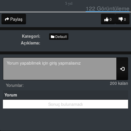
5 yıl
122
Görüntüleme
Paylaş
0
0
Kategori:
Default
Açıklama:
200 kalan
Yorumlar:
Yorum
Sonuç bulunamadı