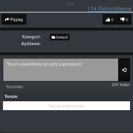
5 yıl
114
Görüntüleme
Paylaş
0
0
Kategori:
Default
Açıklama:
200 kalan
Yorumlar:
Yorum
Sonuç bulunamadı