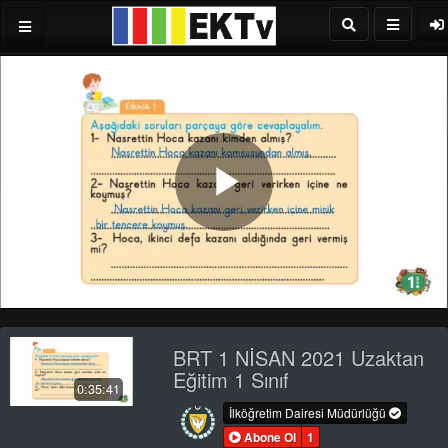
Play
Video
BRT 1 NİSAN 2021 Uzaktan
Eğitim 1 Sınıf
0:35:41
İlköğretim Dairesi Müdürlüğü
Abone Ol
1