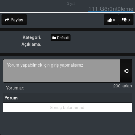
5 yıl
111
Görüntüleme
Paylaş
0
0
Kategori:
Default
Açıklama:
200 kalan
Yorumlar:
Yorum
Sonuç bulunamadı