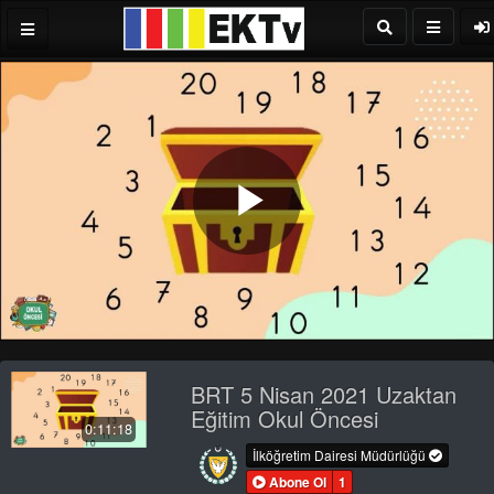
Play
Video
BRT 5 Nisan 2021 Uzaktan
Eğitim Okul Öncesi
0:11:18
İlköğretim Dairesi Müdürlüğü
Abone Ol
1