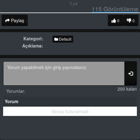
5 yıl
115
Görüntüleme
Paylaş
0
0
Kategori:
Default
Açıklama:
200 kalan
Yorumlar:
Yorum
Sonuç bulunamadı