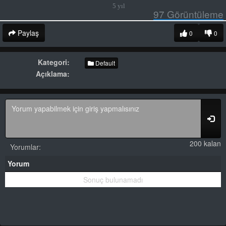
5 yıl
97
Görüntüleme
Paylaş
0
0
Kategori:
Default
Açıklama:
200 kalan
Yorumlar:
Yorum
Sonuç bulunamadı