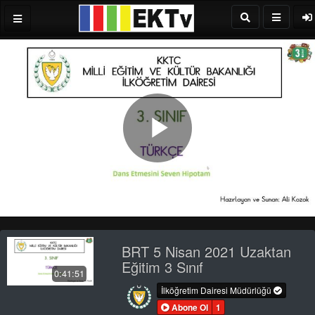
Play
Video
BRT 5 Nisan 2021 Uzaktan
Eğitim 3 Sınıf
0:41:51
İlköğretim Dairesi Müdürlüğü
Abone Ol
1