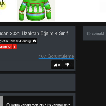
san 2021 Uzaktan Eğitim 4 Sınıf
Bir sonraki
öğretim Dairesi Müdürlüğü
Abone Ol
1
107
Görüntüleme
0
0
Yorum yapabilmek için giriş yapmalısınız