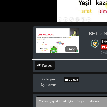
BRT 7 Ni
İlk
0:44:26
5 yıl
Paylaş
Kategori:
Default
Açıklama: