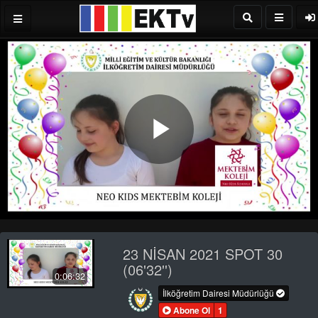
Play
Video
23 NİSAN 2021 SPOT 30
(06'32'')
0:06:32
İlköğretim Dairesi Müdürlüğü
Abone Ol
1