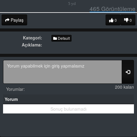
5 yıl
465
Görüntüleme
Paylaş
0
0
Kategori:
Default
Açıklama:
200 kalan
Yorumlar:
Yorum
Sonuç bulunamadı