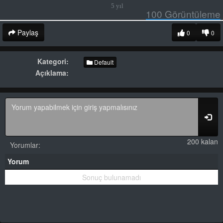
5 yıl
100
Görüntüleme
Paylaş
0
0
Kategori:
Default
Açıklama:
200 kalan
Yorumlar:
Yorum
Sonuç bulunamadı