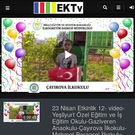
Play
Video
23 Nisan Etkinlik 12- video-
Yeşilyurt Özel Eğitim ve İş
0:09:45
Eğitim Okulu-Gaziveren
Anaokulu-Çayırova İlkokulu-
Mehmet Boransel İlkokulu-