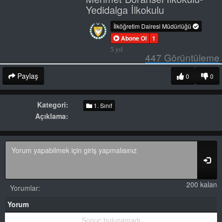
Yedidalga İlkokulu
İlköğretim Dairesi Müdürlüğü
Abone Ol
1
5 yıl
447
Görüntüleme
Paylaş
0
0
Kategori:
1. Sınıf
Açıklama:
200 kalan
Yorumlar:
Yorum
Sonuç bulunamadı