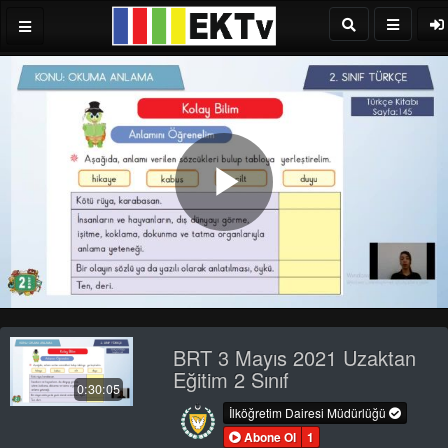
Play
Video
BRT 3 Mayıs 2021 Uzaktan
Eğitim 2 Sınıf
0:30:05
İlköğretim Dairesi Müdürlüğü
Abone Ol
1