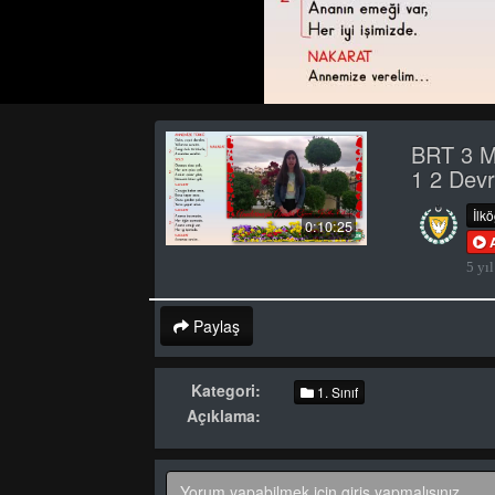
BRT 3 M
1 2 Dev
İlk
0:10:25
5 yıl
Paylaş
Kategori:
1. Sınıf
Açıklama: