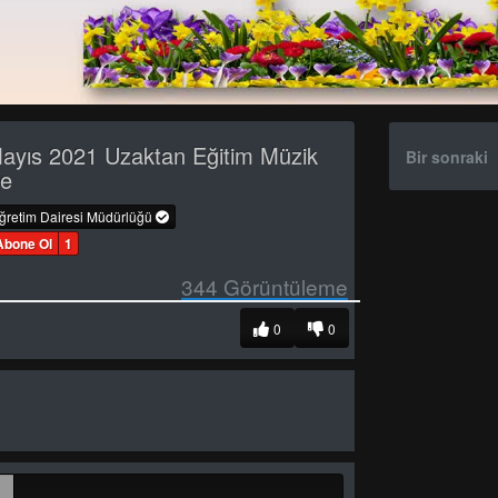
ayıs 2021 Uzaktan Eğitim Müzik
Bir sonraki
re
öğretim Dairesi Müdürlüğü
Abone Ol
1
344
Görüntüleme
0
0