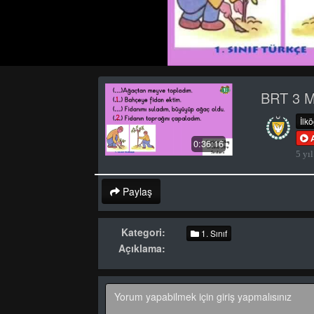
BRT 3 Ma
İlk
0:36:16
5 yıl
Paylaş
Kategori:
1. Sınıf
Açıklama: