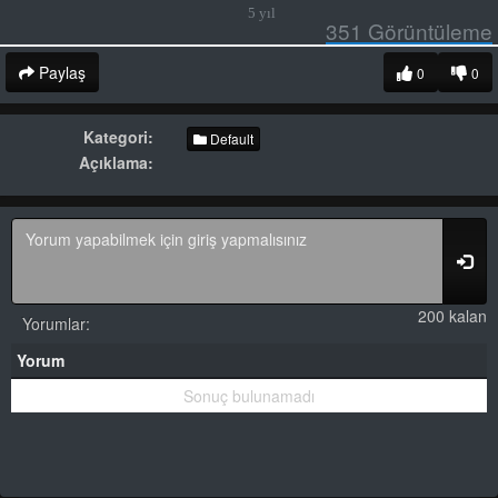
5 yıl
351
Görüntüleme
Paylaş
0
0
Kategori:
Default
Açıklama:
200 kalan
Yorumlar:
Yorum
Sonuç bulunamadı