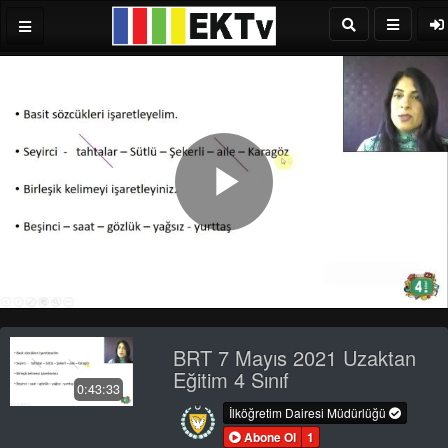
Play
Video
BRT 7 Mayıs 2021 Uzaktan
Eğitim 4 Sınıf
0:43:33
İlköğretim Dairesi Müdürlüğü
Abone Ol
1