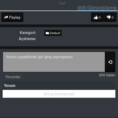
5 yıl
309
Görüntüleme
Paylaş
0
0
Kategori:
Default
Açıklama:
200 kalan
Yorumlar:
Yorum
Sonuç bulunamadı