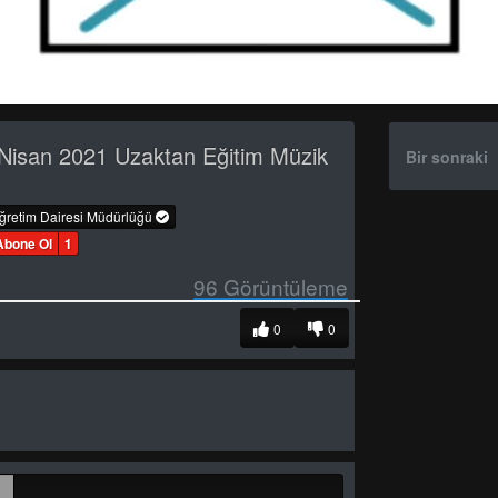
Nisan 2021 Uzaktan Eğitim Müzik
Bir sonraki
öğretim Dairesi Müdürlüğü
Abone Ol
1
96
Görüntüleme
0
0